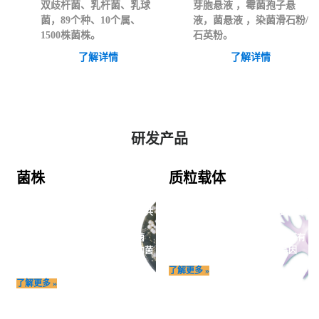
双歧杆菌、乳杆菌、乳球
芽胞悬液 ，霉菌孢子悬
菌，89个种、10个属、
液，菌悬液 ，染菌滑石粉/
1500株菌株。
石英粉。
了解详情
了解详情
研发产品
菌株
质粒载体
泰斯拓生物向社会各界提供古菌、细
质粒载体是在天然质粒的基础上为适
菌、放线菌、酵母菌、丝状真菌等共
应实验室操作而进行人工构建的质
享菌株资源，
粒。
包括模式菌株、标准菌株（质控菌
与天然质粒相比，质粒载体通常带有
株）、生产菌株、以及用于研发的菌
一个或一个以上的选择性标记基因
株.
了解更多 »
了解更多 »