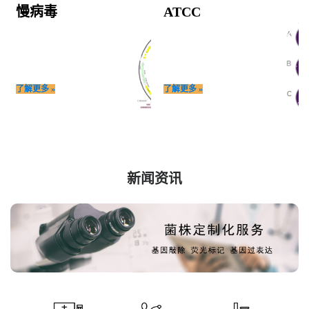
慢病毒
ATCC
慢病毒(Lentivirus,LV)是以HIV-1(人
ATCC成立于1925年，是世界上最大
类免疫缺陷I型病毒)，
的生物资源中心，
为基础发展起来的基因治疗载体,属于
由美国14家生化、医学类行业协会组
逆转录病毒.
成的理事会负责管理
了解更多 »
了解更多 »
新闻资讯