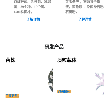
双歧杆菌、乳杆菌、乳球
芽胞悬液 ，霉菌孢子悬
菌，89个种、10个属、
液，菌悬液 ，染菌滑石粉/
1500株菌株。
石英粉。
了解详情
了解详情
研发产品
菌株
质粒载体
泰斯拓生物向社会各界提供古菌、细
质粒载体是在天然质粒的基础上为适
菌、放线菌、酵母菌、丝状真菌等共
应实验室操作而进行人工构建的质
享菌株资源，
粒。
包括模式菌株、标准菌株（质控菌
与天然质粒相比，质粒载体通常带有
株）、生产菌株、以及用于研发的菌
一个或一个以上的选择性标记基因
株.
了解更多 »
了解更多 »