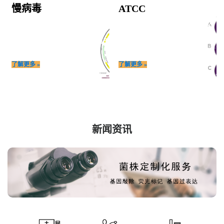
慢病毒
ATCC
慢病毒(Lentivirus,LV)是以HIV-1(人
ATCC成立于1925年，是世界上最大
类免疫缺陷I型病毒)，
的生物资源中心，
为基础发展起来的基因治疗载体,属于
由美国14家生化、医学类行业协会组
逆转录病毒.
成的理事会负责管理
了解更多 »
了解更多 »
新闻资讯