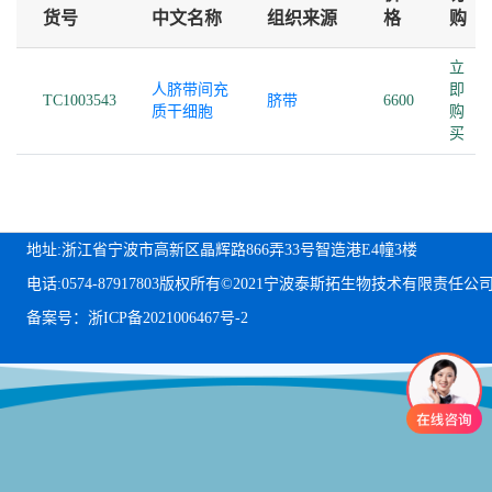
货号
中文名称
组织来源
格
购
立
人脐带间充
即
TC1003543
脐带
6600
质干细胞
购
买
地址:浙江省宁波市高新区晶辉路866弄33号智造港E4幢3楼
电话:0574-87917803
版权所有©2021宁波泰斯拓生物技术有限责任公
备案号：浙ICP备2021006467号-2