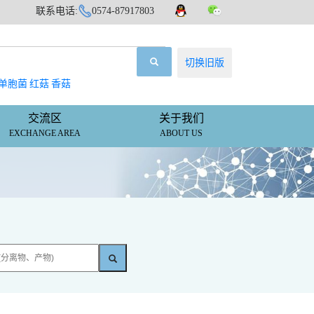
联系电话:
0574-87917803
切换旧版
单胞菌
红菇
香菇
交流区
关于我们
EXCHANGE AREA
ABOUT US