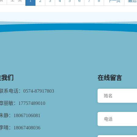
1
2
3
4
5
6
7
8
下一页
最后
注我们
在线留言
联系电话：0574-87917803
章丽敏：17757489010
朱静：18067106081
李晴：18067408036