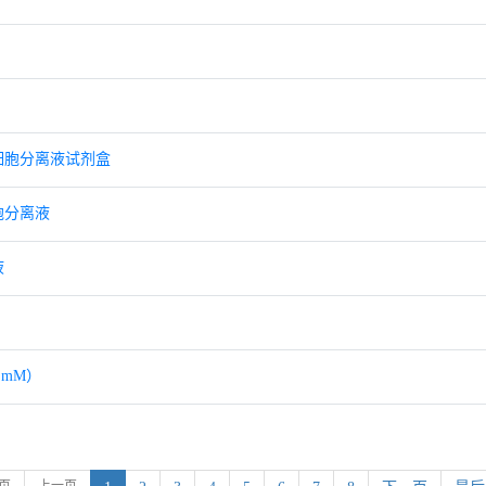
细胞分离液试剂盒
胞分离液
液
 mM）
页
上一页