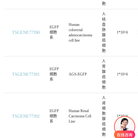
胞
人
结
Human
直
EGFP
colorectal
肠
TSGENE77390
细胞
1*10^6
adenocarcinoma
腺
系
cell line
癌
细
胞
人
胃
EGFP
腺
TSGENE77391
细胞
AGS-EGFP
1*10^6
癌
系
细
胞
人
肾
细
EGFP
Human Renal
胞
TSGENE77392
细胞
Carcinoma Cell
1*10^6
腺
系
Line
癌
细
胞