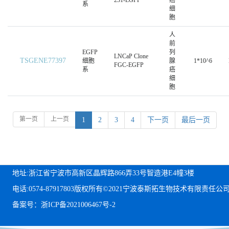
系
细
胞
人
前
EGFP
列
LNCaP Clone
TSGENE77397
细胞
腺
1*10^6
FGC-EGFP
系
癌
细
胞
第一页
上一页
1
2
3
4
下一页
最后一页
地址:浙江省宁波市高新区晶辉路866弄33号智造港E4幢3楼
电话:0574-87917803
版权所有©2021宁波泰斯拓生物技术有限责任公
备案号：浙ICP备2021006467号-2