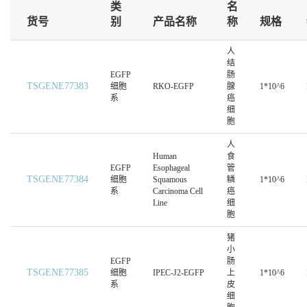
类
名
货号
别
产品名称
称
规格
人
结
EGFP
肠
TSGENE77383
细胞
RKO-EGFP
腺
1*10^6
系
癌
细
胞
人
Human
食
EGFP
Esophageal
管
TSGENE77384
细胞
Squamous
鳞
1*10^6
系
Carcinoma Cell
癌
Line
细
胞
猪
小
EGFP
肠
TSGENE77385
细胞
IPEC-J2-EGFP
上
1*10^6
系
皮
细