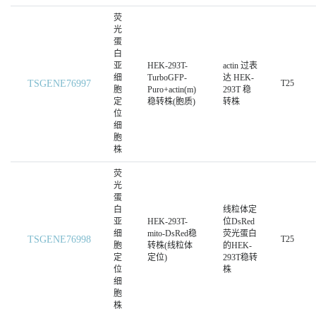
荧
光
蛋
白
亚
HEK-293T-
actin 过表
细
TurboGFP-
达 HEK-
TSGENE76997
T25
胞
Puro+actin(m)
293T 稳
定
稳转株(胞质)
转株
位
细
胞
株
荧
光
蛋
白
线粒体定
亚
HEK-293T-
位DsRed
细
mito-DsRed稳
荧光蛋白
TSGENE76998
T25
胞
转株(线粒体
的HEK-
定
定位)
293T稳转
位
株
细
胞
株