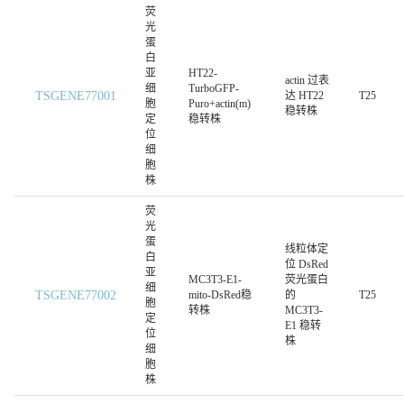
荧
光
蛋
白
亚
HT22-
actin 过表
细
TurboGFP-
TSGENE77001
达 HT22
T25
胞
Puro+actin(m)
稳转株
定
稳转株
位
细
胞
株
荧
光
蛋
线粒体定
白
位 DsRed
亚
MC3T3-E1-
荧光蛋白
细
TSGENE77002
mito-DsRed稳
的
T25
胞
转株
MC3T3-
定
E1 稳转
位
株
细
胞
株