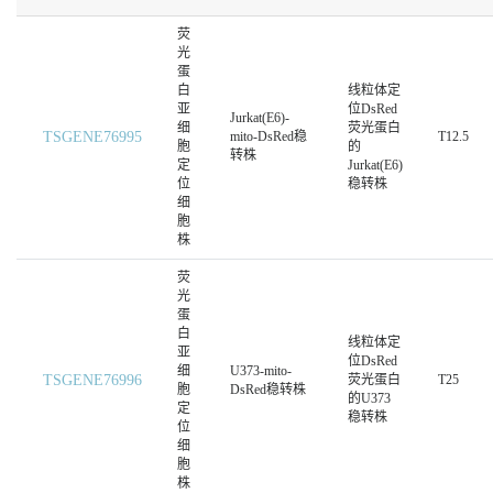
荧
光
蛋
白
线粒体定
亚
位DsRed
Jurkat(E6)-
细
荧光蛋白
TSGENE76995
mito-DsRed稳
T12.5
胞
的
转株
定
Jurkat(E6)
位
稳转株
细
胞
株
荧
光
蛋
白
线粒体定
亚
位DsRed
细
U373-mito-
TSGENE76996
荧光蛋白
T25
胞
DsRed稳转株
的U373
定
稳转株
位
细
胞
株