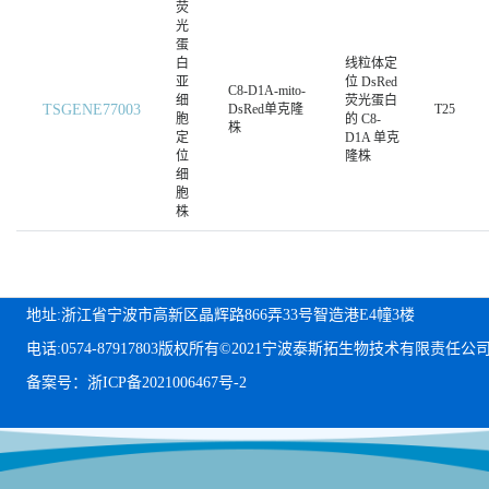
荧
光
蛋
白
线粒体定
亚
位 DsRed
C8-D1A-mito-
细
荧光蛋白
TSGENE77003
DsRed单克隆
T25
胞
的 C8-
株
定
D1A 单克
位
隆株
细
胞
株
地址:浙江省宁波市高新区晶辉路866弄33号智造港E4幢3楼
电话:0574-87917803
版权所有©2021宁波泰斯拓生物技术有限责任公
备案号：浙ICP备2021006467号-2