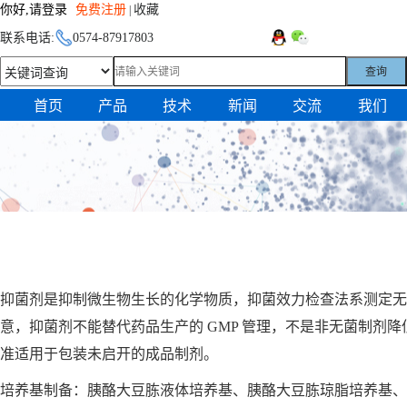
你好,请登录
免费注册
收藏
|
联系电话:
0574-87917803
查询
首页
产品
技术
新闻
交流
我们
抑菌剂是抑制微生物生长的化学物质，抑菌效力检查法系测定无
意，抑菌剂不能替代药品生产的 GMP 管理，不是非无菌制
准适用于包装未启开的成品制剂。
培养基制备：
胰酪大豆胨液体培养基、胰酪大豆胨琼脂培养基、