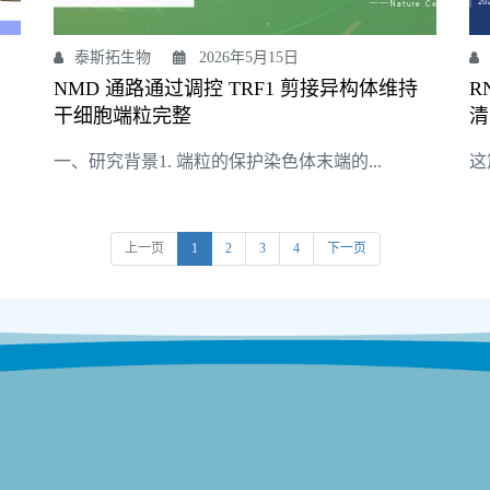
泰斯拓生物
2026年5月15日
NMD 通路通过调控 TRF1 剪接异构体维持
R
干细胞端粒完整
清
一、研究背景1. 端粒的保护染色体末端的...
这
上一页
1
2
3
4
下一页