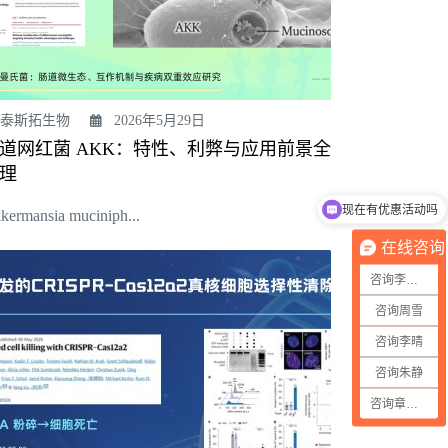
泰斯拓生物
2026年5月29日
道网红菌 AKK：特性、利弊与应用前景全
理
现在有优惠活动吗
我想了解一些菌株信息
kermansia muciniph...
在线咨询
咨询李晶晶
咨询周雪
咨询李晴
咨询朱静
咨询章丽敏