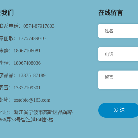
注我们
在线留言
联系电话：0574-87917803
章丽敏：17757489010
朱静：18067106081
李晴：18067408036
李晶晶：13375187189
周雪：13372109301
邮箱：testobio@163.com
发 送
地址：浙江省宁波市高新区晶辉路
866弄33号智造港E4幢3楼