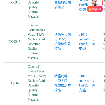
copies/mL，
TQ3346
Detection
毒核酸检测
1ml/支，10
Quality
质控品
支/盒
Control
Material
Porcine
Pseudorabies
Virus (PRV)
猪伪狂犬病
≥10^6
Nucleic Acid
毒(PRV）
copies/mL，
TQ3347
Detection
核酸检测质
1ml/支，10
Quality
控品
支/盒
Control
Material
Classical
Swine Fever
Virus (CSFV)
猪瘟病毒
≥10^6
Nucleic Acid
（CSFV）
copies/mL，
TQ3348
Detection
核酸检测质
1ml/支，10
Quality
控品
支/盒
Control
Material