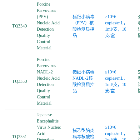
Porcine
Parvovirus
(PPV)
猪细小病毒
≥10^6
Nucleic Acid
（PPV）核
copies/mL，
TQ3349
Detection
酸检测质控
1ml/支，10
Quality
品
支/盒
Control
Material
Porcine
Parvovirus
NADL-2
猪细小病毒
≥10^6
Nucleic Acid
NADL-2核
copies/mL，
TQ3350
Detection
酸检测质控
1ml/支，10
Quality
品
支/盒
Control
Material
Japanese
Encephalitis
Virus Nucleic
≥10^6
猪乙型脑炎
Acid
copies/mL，
TQ3351
病毒核酸检
Detection
1ml/支，10