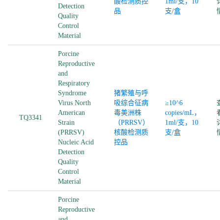
酸检测质控
1ml/支，10
Detection
品
支/盒
Quality
Control
Material
Porcine
Reproductive
and
Respiratory
Syndrome
猪繁殖与呼
Virus North
吸综合征病
≥10^6
American
毒美洲株
copies/mL，
TQ3341
Strain
（PRRSV）
1ml/支，10
(PRRSV)
核酸检测质
支/盒
Nucleic Acid
控品
Detection
Quality
Control
Material
Porcine
Reproductive
and