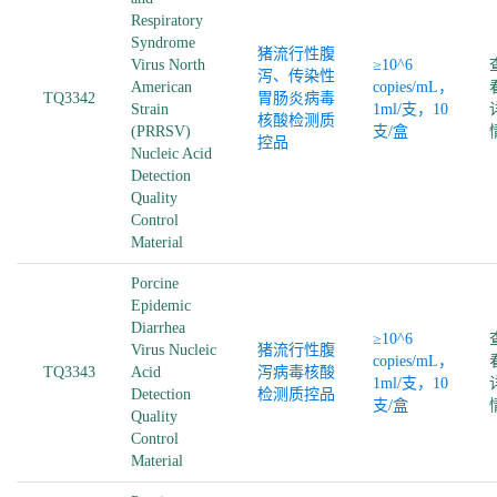
Respiratory
Syndrome
猪流行性腹
Virus North
≥10^6
泻、传染性
American
copies/mL，
TQ3342
胃肠炎病毒
Strain
1ml/支，10
核酸检测质
(PRRSV)
支/盒
控品
Nucleic Acid
Detection
Quality
Control
Material
Porcine
Epidemic
Diarrhea
≥10^6
Virus Nucleic
猪流行性腹
copies/mL，
TQ3343
Acid
泻病毒核酸
1ml/支，10
Detection
检测质控品
支/盒
Quality
Control
Material