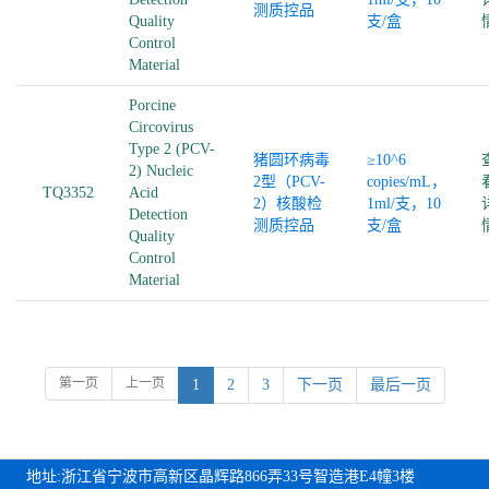
测质控品
Quality
支/盒
Control
Material
Porcine
Circovirus
Type 2 (PCV-
猪圆环病毒
≥10^6
2) Nucleic
2型（PCV-
copies/mL，
TQ3352
Acid
2）核酸检
1ml/支，10
Detection
测质控品
支/盒
Quality
Control
Material
第一页
上一页
1
2
3
下一页
最后一页
地址:浙江省宁波市高新区晶辉路866弄33号智造港E4幢3楼