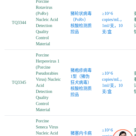
Porcine
Rotavirus
(PoRv)
猪轮状病毒
≥10^6
Nucleic Acid
（PoRv）
copies/mL，
TQ3344
Detection
核酸检测质
1ml/支，10
Quality
控品
支/盒
Control
Material
Porcine
Herpesvirus 1
(Porcine
猪疱疹病毒
Pseudorabies
≥10^6
1型（猪伪
Virus) Nucleic
copies/mL，
TQ3345
狂犬病毒）
Acid
1ml/支，10
核酸检测质
Detection
支/盒
控品
Quality
Control
Material
Porcine
Seneca Virus
≥10^6
Nucleic Acid
猪塞内卡病