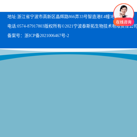
地址:浙江省宁波市高新区晶辉路866弄33号智造港E4幢3楼
电话:0574-87917803
版权所有©2021宁波泰斯拓生物技术有限责任公
备案号：浙ICP备2021006467号-2