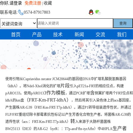
你好,请登录
免费注册
收藏
|
联系电话:
0574-87917803
查询
首页
产品
技术
新闻
交流
我们
使用引物从Cupriavidus necator JCM20644的基因组DNA中扩增乳酸脱氢酶基因
片段
（ldhA）。将NdeI-XhoI消化的扩增
引入pET21a-FRT的相应位点，构建
3作为模板
含
pARO133。使用pARO13
，通过PCR扩增
侧翼扩增两个FRT位点和
（FRT-Km-FRT-ldhA）
ldhA的km盒
，然后将其引入染色体上的acs基因座，
产生菌株AR-G39（FRT-Km-FRT-T7p-ldhA）。通过P1转导组装遗传性状，并通过
FLP/FRT重组切除卡那霉素抗性标记以产生芳香化合物生产者。将菌株AR-G39的
转
遗传性状（acs:：FRT-Km-FRT-T7p-ldhA）
入来源于大肠杆菌菌株
生产者
BW25113（DE3）的AR-G2（tyrR：：T7p-aroFfbr-tyrAfbr）中4HPLA