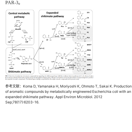
PAR-3。
参考文献：Koma D, Yamanaka H, Moriyoshi K, Ohmoto T, Sakai K. Production
of aromatic compounds by metabolically engineered Escherichia coli with an
expanded shikimate pathway. Appl Environ Microbiol. 2012
Sep;78(17):6203-16.