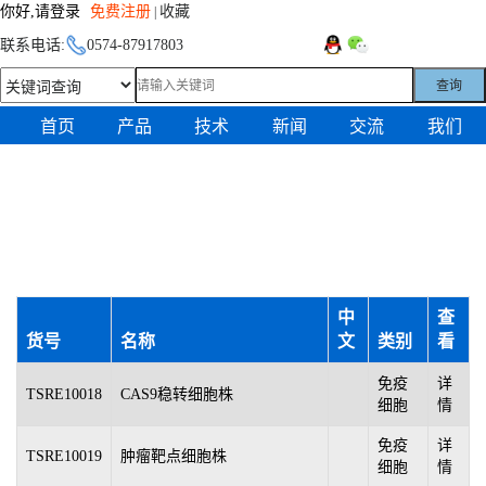
你好,请登录
免费注册
收藏
|
联系电话:
0574-87917803
查询
首页
产品
技术
新闻
交流
我们
中
查
货号
名称
文
类别
看
免疫
详
TSRE10018
CAS9稳转细胞株
细胞
情
免疫
详
TSRE10019
肿瘤靶点细胞株
细胞
情