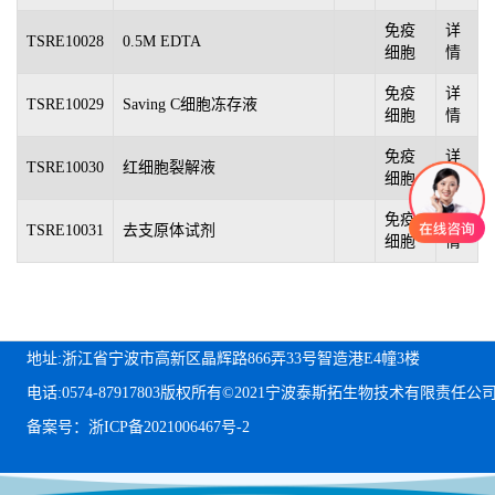
免疫
详
TSRE10028
0.5M EDTA
细胞
情
免疫
详
TSRE10029
Saving C细胞冻存液
细胞
情
免疫
详
TSRE10030
红细胞裂解液
细胞
情
免疫
详
TSRE10031
去支原体试剂
细胞
情
地址:浙江省宁波市高新区晶辉路866弄33号智造港E4幢3楼
电话:0574-87917803
版权所有©2021宁波泰斯拓生物技术有限责任公
备案号：浙ICP备2021006467号-2