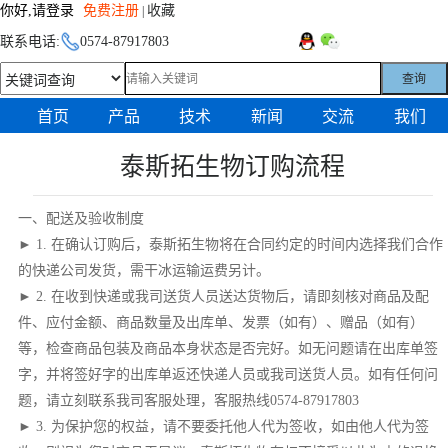
你好,请登录
免费注册
收藏
|
联系电话:
0574-87917803
查询
首页
产品
技术
新闻
交流
我们
泰斯拓生物订购流程
一、配送及验收制度
► 1. 在确认订购后，泰斯拓生物将在合同约定的时间内选择我们合作
的快递公司发货，需干冰运输运费另计。
► 2. 在收到快递或我司送货人员送达货物后，请即刻核对商品及配
件、应付金额、商品数量及出库单、发票（如有）、赠品（如有）
等，检查商品包装及商品本身状态是否完好。如无问题请在出库单签
字，并将签好字的出库单返还快递人员或我司送货人员。如有任何问
题，请立刻联系我司客服处理，客服热线0574-87917803
► 3. 为保护您的权益，请不要委托他人代为签收，如由他人代为签