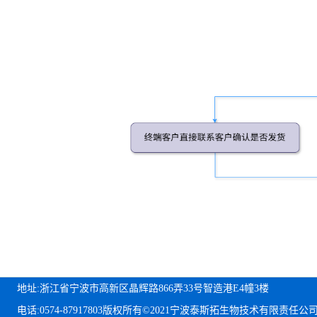
地址:浙江省宁波市高新区晶辉路866弄33号智造港E4幢3楼
电话:0574-87917803
版权所有©2021宁波泰斯拓生物技术有限责任公