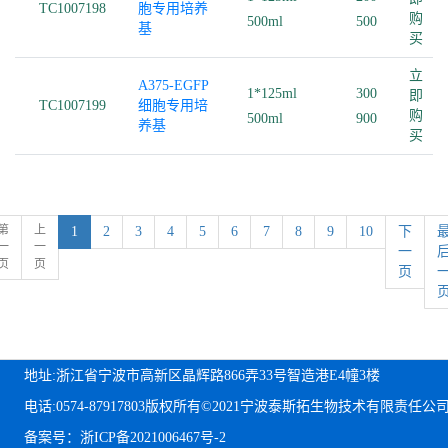
TC1007198
胞专用培养
购
500ml
500
基
买
立
A375-EGFP
1*125ml
300
即
TC1007199
细胞专用培
购
500ml
900
养基
买
第
上
1
2
3
4
5
6
7
8
9
10
下
一
一
一
页
页
页
地址:浙江省宁波市高新区晶辉路866弄33号智造港E4幢3楼
电话:0574-87917803
版权所有©2021宁波泰斯拓生物技术有限责任公
备案号：浙ICP备2021006467号-2