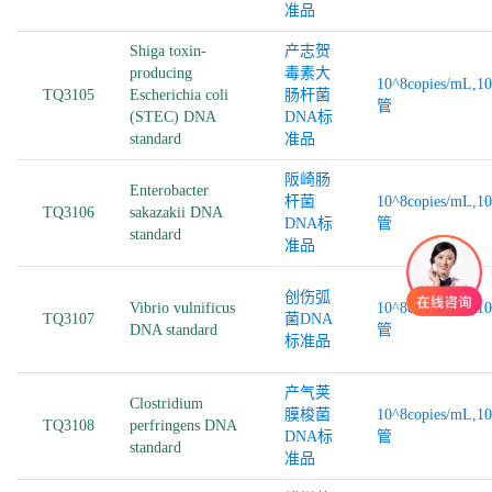
准品
Shiga toxin-
产志贺
producing
毒素大
10^8copies/mL,1
TQ3105
Escherichia coli
肠杆菌
管
(STEC) DNA
DNA标
standard
准品
阪崎肠
Enterobacter
杆菌
10^8copies/mL,1
TQ3106
sakazakii DNA
DNA标
管
standard
准品
创伤弧
Vibrio vulnificus
10^8copies/mL,1
TQ3107
菌DNA
DNA standard
管
标准品
产气荚
Clostridium
膜梭菌
10^8copies/mL,1
TQ3108
perfringens DNA
DNA标
管
standard
准品