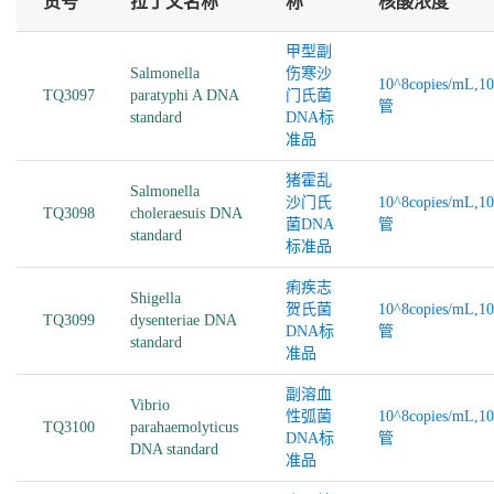
货号
拉丁文名称
称
核酸浓度
甲型副
Salmonella
伤寒沙
10^8copies/mL,1
TQ3097
paratyphi A DNA
门氏菌
管
standard
DNA标
准品
猪霍乱
Salmonella
沙门氏
10^8copies/mL,1
TQ3098
choleraesuis DNA
菌DNA
管
standard
标准品
痢疾志
Shigella
贺氏菌
10^8copies/mL,1
TQ3099
dysenteriae DNA
DNA标
管
standard
准品
副溶血
Vibrio
性弧菌
10^8copies/mL,1
TQ3100
parahaemolyticus
DNA标
管
DNA standard
准品