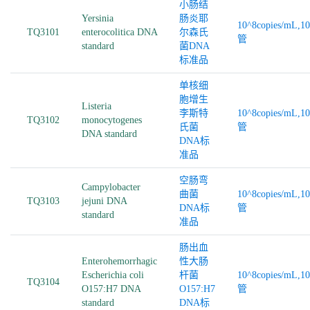
小肠结
Yersinia
肠炎耶
10^8copies/mL,1
TQ3101
enterocolitica DNA
尔森氏
管
standard
菌DNA
标准品
单核细
胞增生
Listeria
李斯特
10^8copies/mL,1
TQ3102
monocytogenes
氏菌
管
DNA standard
DNA标
准品
空肠弯
Campylobacter
曲菌
10^8copies/mL,1
TQ3103
jejuni DNA
DNA标
管
standard
准品
肠出血
Enterohemorrhagic
性大肠
Escherichia coli
杆菌
10^8copies/mL,1
TQ3104
O157:H7 DNA
O157:H7
管
standard
DNA标