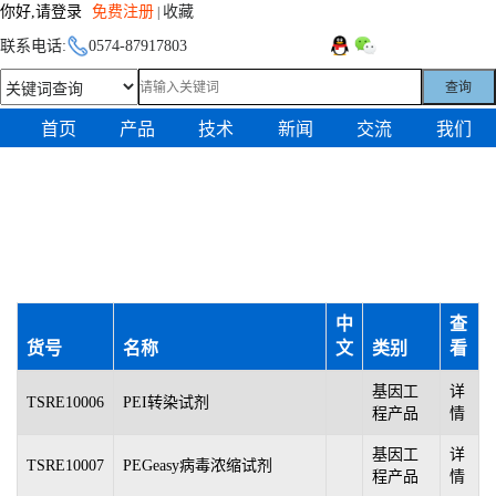
你好,请登录
免费注册
收藏
|
联系电话:
0574-87917803
查询
首页
产品
技术
新闻
交流
我们
中
查
货号
名称
文
类别
看
基因工
详
TSRE10006
PEI转染试剂
程产品
情
基因工
详
TSRE10007
PEGeasy病毒浓缩试剂
程产品
情