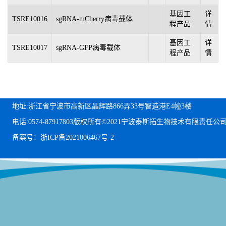
基因工
详
TSRE10016
sgRNA-mCherry病毒载体
程产品
情
基因工
详
TSRE10017
sgRNA-GFP病毒载体
程产品
情
地址:浙江省宁波市高新区晶辉路866弄33号智造港E4幢3楼
电话:0574-87917803
版权所有©2021宁波泰斯拓生物技术有限责任公
备案号：浙ICP备2021006467号-2